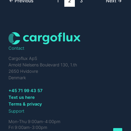
←
Previous
1
2
3
Next
→
Contact
Cargoflux ApS
Arnold Nielsens Boulevard 130, 1.th
2650 Hvidovre
Denmark
+45 71 99 43 57
Text us here
Terms & privacy
Support
Mon-Thu 9:00am-4:00pm
Fri 9:00am-3:00pm