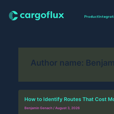
Skip
to
content
Product
Integrat
Author name: Benja
How to Identify Routes That Cost M
Benjamin Genach
/
August 3, 2026