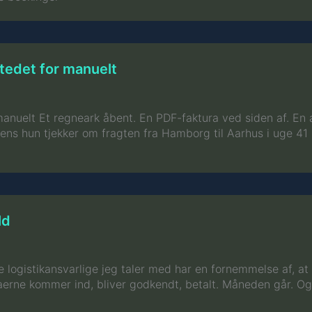
stedet for manuelt
anuelt Et regneark åbent. En PDF-faktura ved siden af. En a
ns hun tjekker om fragten fra Hamborg til Aarhus i uge 41 nu
ld
ste logistikansvarlige jeg taler med har en fornemmelse af, 
erne kommer ind, bliver godkendt, betalt. Måneden går. Og s