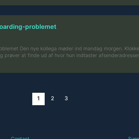
boarding-problemet
lemet Den nye kollega møder ind mandag morgen. Klokken ti
 prøver at finde ud af hvor hun indtaster afsenderadressen,
1
2
3
Contact
Sup