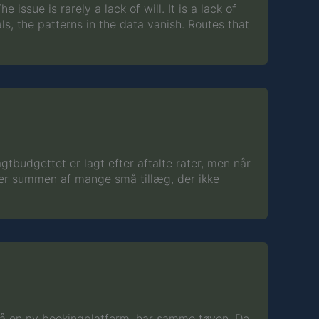
issue is rarely a lack of will. It is a lack of
ls, the patterns in the data vanish. Routes that
gtbudgettet er lagt efter aftalte rater, men når
t er summen af mange små tillæg, der ikke
e på en ny bookingplatform, har samme tøven. De