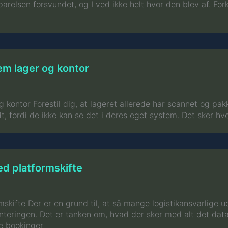
relsen forsvundet, og I ved ikke helt hvor den blev af. For
em lager og kontor
kontor Forestil dig, at lageret allerede har scannet og pakk
t, fordi de ikke kan se det i deres eget system. Det sker hv
ed platformskifte
skifte Der er en grund til, at så mange logistikansvarlige 
enteringen. Det er tanken om, hvad der sker med alt det dat
le bookinger