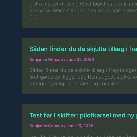
just a matter of using Most logistics department
overview. When shipping volume is split across 
[…]
Sådan finder du de skjulte tillæg i f
Benjamin Genach
/
June 22, 2026
Sådan finder du de skjulte tillæg i fragtbudget
året gøres op, ligger udgiften et godt stykke 
fremgik tydeligt af aftalen, og som ikke
Test før I skifter: pilotkørsel med ny
Benjamin Genach
/
June 15, 2026
Test før I skifter, kør en pilot med den nye bo