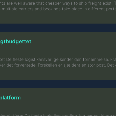
s are well aware that cheaper ways to ship freight exist. The 
multiple carriers and bookings take place in different porta
ragtbudgettet
tet De fleste logistikansvarlige kender den fornemmelse. Fra
over det forventede. Forskellen er sjældent én stor post. De
 platform
okingplatform De fleste logistikansvarlige, jeg har set kigg