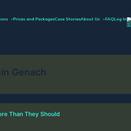
ions
Prices and Packages
Case Stories
About Us
FAQ
Log In
min Genach
ore Than They Should