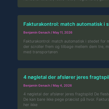
Fakturakontrol: match automatisk i 
Benjamin Genach
/
May 11, 2026
Fakturakontrol: match automatisk i stedet for m
der scroller frem og tilbage mellem dem tre, me
med transportøren
4 nøgletal der afslører jeres fragtspi
Benjamin Genach
/
May 4, 2026
4 nøgletal der afslører jeres fragtspild De fle
De kan bare ikke pege præcist på hvor. Faktura
her ikke