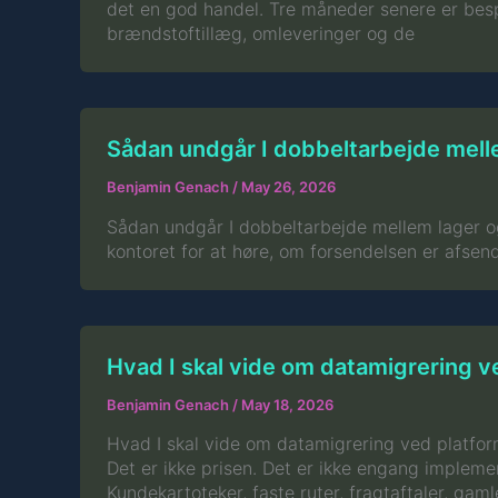
det en god handel. Tre måneder senere er bespa
brændstoftillæg, omleveringer og de
Sådan undgår I dobbeltarbejde mell
Benjamin Genach
/
May 26, 2026
Sådan undgår I dobbeltarbejde mellem lager og 
kontoret for at høre, om forsendelsen er afsend
Hvad I skal vide om datamigrering v
Benjamin Genach
/
May 18, 2026
Hvad I skal vide om datamigrering ved platform
Det er ikke prisen. Det er ikke engang implem
Kundekartoteker, faste ruter, fragtaftaler, gam