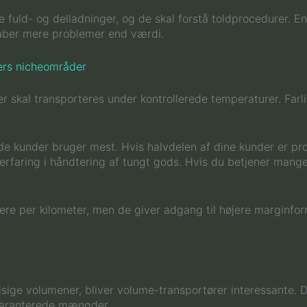
 fuld- og delladninger, og de skal forstå toldprocedurer. En
kaber mere problemer end værdi.
ders nicheområder
r skal transporteres under kontrollerede temperaturer. Farl
ende kunder bruger mest. Hvis halvdelen af dine kunder er 
 erfaring i håndtering af tungt gods. Hvis du betjener man
ere per kilometer, men de giver adgang til højere marginfor
sige volumener, bliver volume-transportører interessante. De
r garanterede mængder.