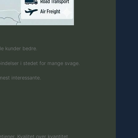
de kunder bedre.
bindelser i stedet for mange svage.
mest interessante.
jener. Kvalitet over kvantitet.