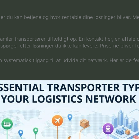
 du kan betjene og hvor rentable dine løsninger bliver. Men 
ler transportører tilfældigt op. En kontakt her, en aftale d
spørger efter løsninger du ikke kan levere. Priserne bliver fo
 systematisk tilgang til at udvide dit netværk. Her er de f