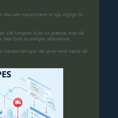
ikke alle transportører er lige vigtige for
er. Det fungerer til en vis grænse, men når
r høje fordi du mangler alternativer.
em transportørtyper der giver mest værdi når