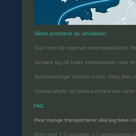
Sådan prioriterer du udvidelsen
Start med de regionale ekspresselskaber. De
Dernæst kig på hvilke internationale ruter di
Specialiseringer kommer tredje. Vælg dem de
Volume-aftaler og lokale partnere kan vente ti
FAQ
Hvor mange transportører skal jeg have i h
Start med 2-3 regionale, 1-2 internationale p