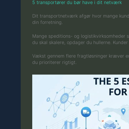
5 transportører du bør have i dit netværk
Dit transportnetværk afgør hvor mange kunder
din forretning.
Mange speditions- og logistikvirksomheder sam
du skal skalere, opdager du hullerne. Kunder 
Vækst gennem flere fragtløsninger kræver en
du prioriterer rigtigt.