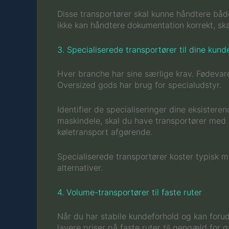
Disse transportører skal kunne håndtere både
ikke kan håndtere dokumentation korrekt, s
3. Specialiserede transportører til dine kun
Hver branche har sine særlige krav. Fødevare
Oversized gods har brug for specialudstyr.
Identifier de specialiseringer dine eksister
maskindele, skal du have transportører med
køletransport afgørende.
Specialiserede transportører koster typisk m
alternativer.
4. Volume-transportører til faste ruter
Når du har stabile kundeforhold og kan forud
lavere priser på faste ruter til gengæld fo