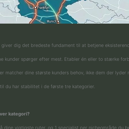
 giver dig det bredeste fundament til at betjene eksisteren
ne kunder spørger efter mest. Etabler én eller to stærke for
r matcher dine største kunders behov, ikke dem der lyder 
l du har stabilitet i de første tre kategorier.
ver kategori?
å dine vigtigste ruter, og 1 specialist per nicheområde du bet