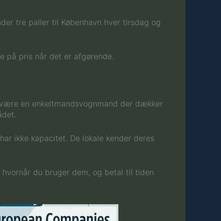
nder tre paller til København hver tirsdag og
e på pris når det er afgørende.
 kan være en enkeltmandsvognmand der dækker
ådet.
 har ikke kapacitet. De lokale kender deres
hvornår du bruger dem, og betal til tiden