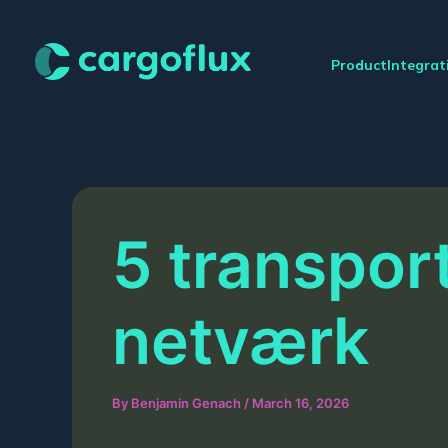
Skip
to
content
Product
Integrat
5 transport
netværk
By
Benjamin Genach
/
March 16, 2026