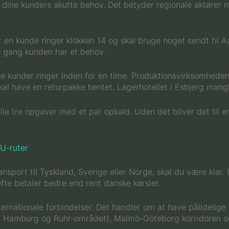
f dine kunders akutte behov. Det betyder regionale aktører
r en kunde ringer klokken 14 og skal bruge noget sendt til 
te gang kunden har et behov.
re kunder ringer inden for en time. Produktionsvirksomheden 
 have en returpakke hentet. Lagerhotellet i Esbjerg mangler
lle tre opgaver med et par opkald. Uden det bliver det til e
EU-ruter
nsport til Tyskland, Sverige eller Norge, skal du være klar.
fte betaler bedre end rent danske kørsler.
ternationale forbindelser. Det handler om at have pålidelige
igt Hamburg og Ruhr-området), Malmö-Göteborg korridoren o