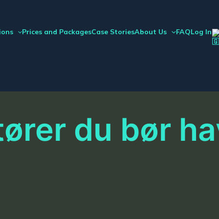
ions
Prices and Packages
Case Stories
About Us
FAQ
Log In
ører du bør hav