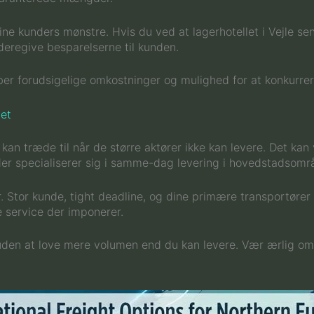
ine kunders mønstre. Hvis du ved at lagerhotellet i Vejle se
deregive besparelserne til kunden.
er forudsigelige omkostninger og mulighed for at konkurrer
tet
r kan træde til når de større aktører ikke kan levere. Det
d der specialiserer sig i samme-dag levering i hovedstadsomr
r. Stor kunde, tight deadline, og dine primære transportører
e service der imponerer.
uden at love mere volumen end du kan levere. Vær ærlig om 