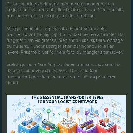
Dit transportnetværk afgør hvor mange kunder du kan
betjene og hvor rentable dine løsninger bliver. Men ikke alle
transportører er lige vigtige for din forretning.
Mange speditions- og logistikvirksomheder samler
transportører tilfældigt op. En kontakt her, en aftale der. Det
fungerer til en vis grænse, men når du skal skalere, opdager
du hullerne. Kunder spørger efter løsninger du ikke kan
levere. Priserne bliver for høje fordi du mangler alternativer.
Vækst gennem flere fragtløsninger kræver en systematisk
tilgang til at udvide dit netværk. Her er de fem
transportørtyper der giver mest værdi når du prioriterer
rigtigt.