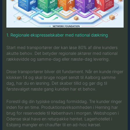
1. Regionale ekspresselskaber med national dækning
Start med transportører der kan løse 80% af dine kunders
akutte behov. Det betyder regionale aktører med national
rækkevidde og samme-dag eller næste-dag levering.
Disse transportører bliver dit fundament. Når en kunde ringer
klokken 14 og skal bruge noget sendt til Aalborg samme
dag, har du en løsning. Det skaber tillid og gør dig til
førstevalget næste gang kunden har et behov.
Forestil dig din typiske onsdag formiddag. Tre kunder ringer
inden for en time. Produktionsvirksomheden i Herning har
brug for reservedele til København i morgen. Webshopen i
Odense skal have en returpakke hentet. Lagerhotellet i
Esbjerg mangler en chauffør til en ad-hoc kørsel.