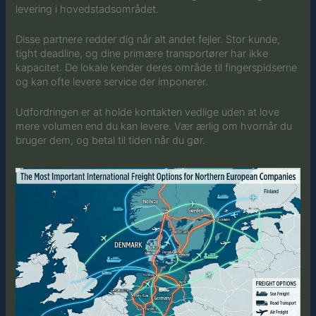
levering i hovedstadsområdet.
Disse partnere redder dig når alt andet fejler. Stor kunde,
tight deadline, og dine primære transportører har ikke
kapacitet. De lokale kender deres område til fingerspidserne
og kan ofte levere service der imponerer.
Udfordringen er at holde kontakten vedlige uden at love
mere volumen end du kan levere. Vær ærlig om hvornår du
bruger dem, og betal til tiden når du gør.