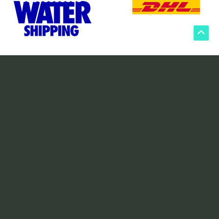
Scroll
to
Top
Er du klar til at optimere din
logistik?
Få en gratis demo og find ud af, hvordan
Cargoflux kan hjælpe din virksomhed