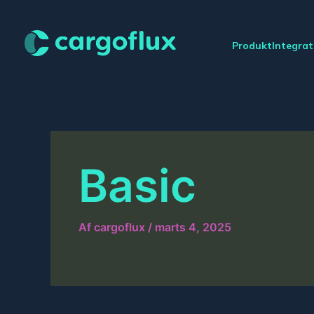
Gå
til
indholdet
Produkt
Integrat
Basic
Af
cargoflux
/
marts 4, 2025