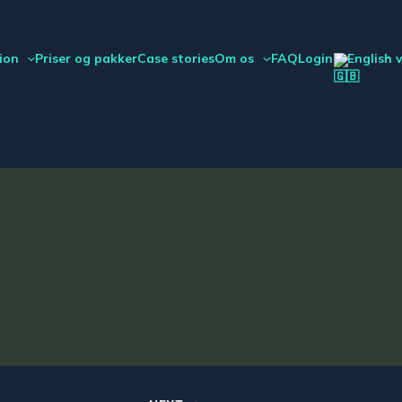
ion
Priser og pakker
Case stories
Om os
FAQ
Login
English 