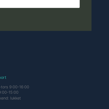
port
tors 9:00-16:00
9:00-15:00
end: lukket