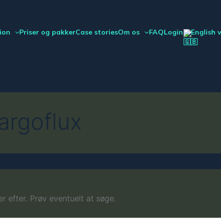
ion
Priser og pakker
Case stories
Om os
FAQ
Login
English 
argoflux
er efter. Prøv eventuelt at søge.