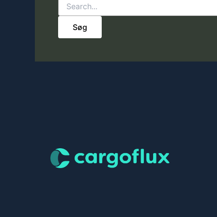
Søg
efter: