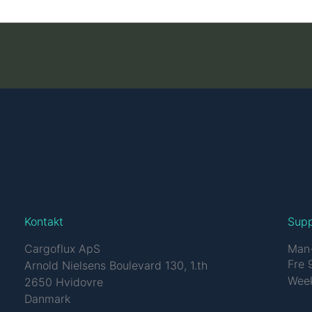
Kontakt
Sup
Cargoflux ApS
Man-
Fre 
Arnold Nielsens Boulevard 130, 1.th
Week
2650 Hvidovre
Danmark