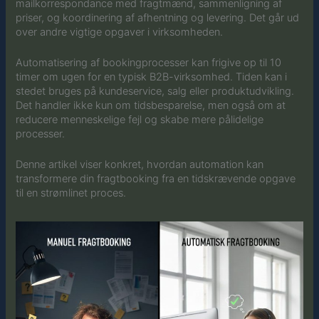
mailkorrespondance med fragtmænd, sammenligning af
priser, og koordinering af afhentning og levering. Det går ud
over andre vigtige opgaver i virksomheden.
Automatisering af bookingprocesser kan frigive op til 10
timer om ugen for en typisk B2B-virksomhed. Tiden kan i
stedet bruges på kundeservice, salg eller produktudvikling.
Det handler ikke kun om tidsbesparelse, men også om at
reducere menneskelige fejl og skabe mere pålidelige
processer.
Denne artikel viser konkret, hvordan automation kan
transformere din fragtbooking fra en tidskrævende opgave
til en strømlinet proces.