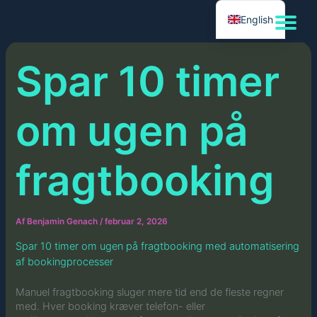
Gå
English
til
indholdet
Spar 10 timer
om ugen på
fragtbooking
Af
Benjamin Genach
/
februar 2, 2026
Spar 10 timer om ugen på fragtbooking med automatisering
af bookingprocesser
Manuel fragtbooking sluger mere tid end de fleste regner
med. Hver booking kræver telefon- eller