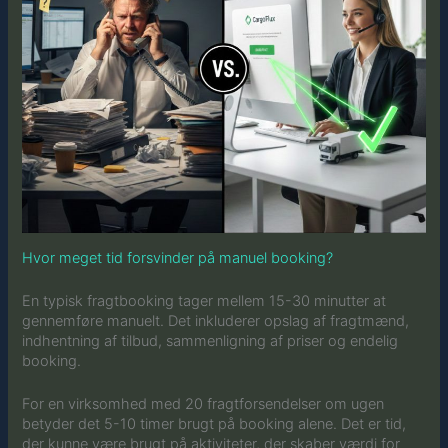
Hvor meget tid forsvinder på manuel booking?
En typisk fragtbooking tager mellem 15-30 minutter at
gennemføre manuelt. Det inkluderer opslag af fragtmænd,
indhentning af tilbud, sammenligning af priser og endelig
booking.
For en virksomhed med 20 fragtforsendelser om ugen
betyder det 5-10 timer brugt på booking alene. Det er tid,
der kunne være brugt på aktiviteter, der skaber værdi for