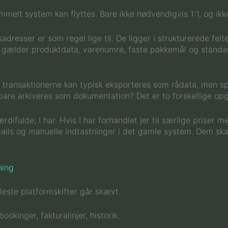
mmelt system kan flyttes. Bare ikke nødvendigvis 1:1, og ikk
resser er som regel lige til. De ligger i strukturerede fel
me gælder produktdata, varenumre, faste pakkemål og standa
 transaktionerne kan typisk eksporteres som rådata, men spø
are arkiveres som dokumentation? Det er to forskellige opga
difulde, I har. Hvis I har forhandlet jer til særlige priser
-mails og manuelle indtastninger i det gamle system. Dem sk
ning
fleste platformskifter går skævt.
ookinger, fakturalinjer, historik.