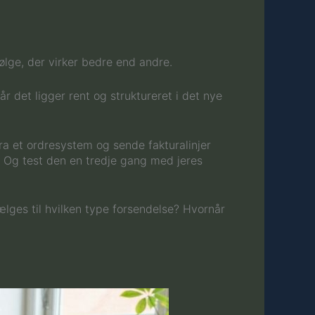
ølge, der virker bedre end andre.
 det ligger rent og struktureret i det nye
fra et ordresystem og sende fakturalinjer
n. Og test den en tredje gang med jeres
vælges til hvilken type forsendelse? Hvornår