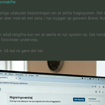
ormskifte
arlige udskyder beslutningen om at skifte fragtsystem. Det e
 sker med alt det data, I har bygget op gennem årene. Kund
er altså langtfra kun om at sætte et nyt system op. Det hand
 forsvinder undervejs.
m. Så lad os gøre det her.