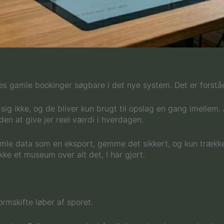
 gamle bookinger søgbare i det nye system. Det er forståel
sig ikke, og de bliver kun brugt til opslag en gang imellem. 
en at give jer reel værdi i hverdagen.
 gamle data som en eksport, gemme det sikkert, og kun træk
kke et museum over alt det, I har gjort.
ormskifte løber af sporet.