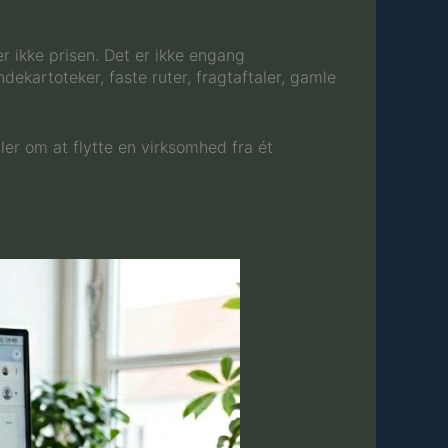
r ikke prisen. Det er ikke engang
ekartoteker, faste ruter, fragtaftaler, gamle
ler om at flytte en virksomhed fra ét