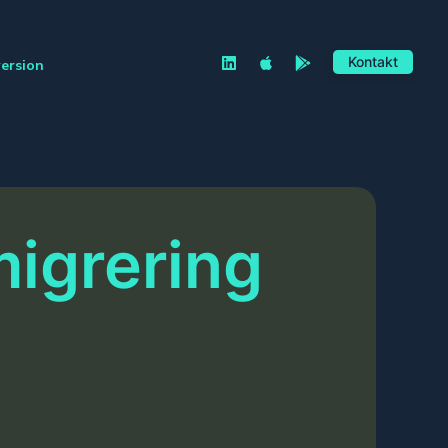
Kontakt
version
migrering