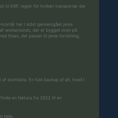
n til ERP, regler for hvilken transportør der
Hvornår har I sidst gennemgået jeres
 af workarounds, der er bygget oven på
d flows, der passer til jeres forretning,
t af stamdata. En fuld backup af alt, hvad I
finde en faktura fra 2022 til en
n hele.