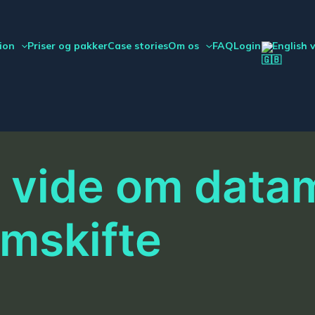
ion
Priser og pakker
Case stories
Om os
FAQ
Login
English 
l vide om data
rmskifte