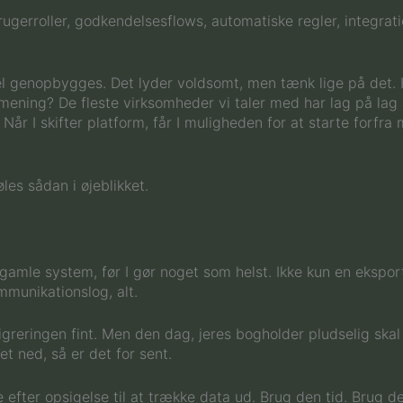
rugerroller, godkendelsesflows, automatiske regler, integratio
l genopbygges. Det lyder voldsomt, men tænk lige på det. 
mening? De fleste virksomheder vi taler med har lag på lag
 I skifter platform, får I muligheden for at starte forfra me
les sådan i øjeblikket.
 gamle system, før I gør noget som helst. Ikke kun en ekspor
mmunikationslog, alt.
igreringen fint. Men den dag, jeres bogholder pludselig skal 
t ned, så er det for sent.
efter opsigelse til at trække data ud. Brug den tid. Brug de