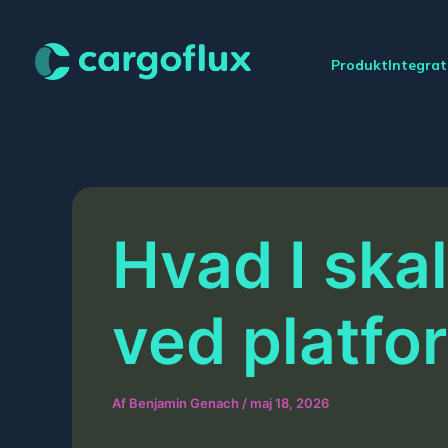
Gå
til
indholdet
Produkt
Integrat
Hvad I ska
ved platfo
Af
Benjamin Genach
/
maj 18, 2026