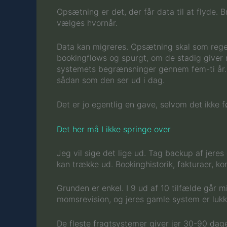
Opsætning er det, der får data til at flyde. B
vælges hvornår.
Data kan migreres. Opsætning skal som rege
bookingflows og spurgt, om de stadig giver 
systemets begrænsninger gennem fem-ti år. Når
sådan som den ser ud i dag.
Det er jo egentlig en gave, selvom det ikke fø
Det her må I ikke springe over
Jeg vil sige det lige ud. Tag backup af jeres
kan trække ud. Bookinghistorik, fakturaer, ko
Grunden er enkel. I 9 ud af 10 tilfælde går m
momsrevision, og jeres gamle system er lukke
De fleste fragtsystemer giver jer 30-90 dage 