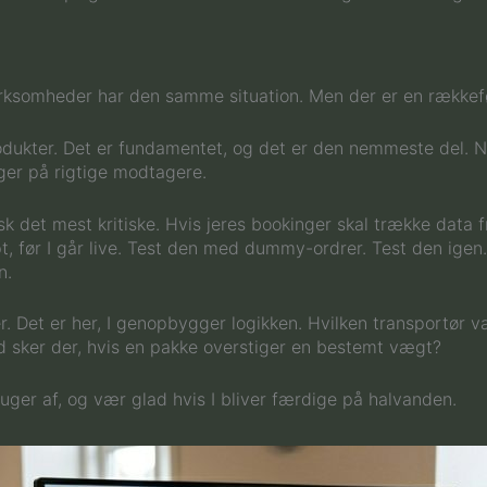
virksomheder har den samme situation. Men der er en rækkef
ukter. Det er fundamentet, og det er den nemmeste del. Når
ger på rigtige modtagere.
sk det mest kritiske. Hvis jeres bookinger skal trække data 
rpt, før I går live. Test den med dummy-ordrer. Test den ige
n.
er. Det er her, I genopbygger logikken. Hvilken transportør 
 sker der, hvis en pakke overstiger en bestemt vægt?
 uger af, og vær glad hvis I bliver færdige på halvanden.